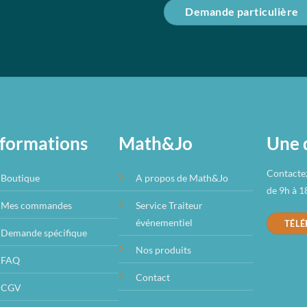
Demande particulière
formations
Math&Jo
Une q
Contactez
Boutique
A propos de Math&Jo
de 9h à 18
Mes commandes
Service Traiteur
événementiel
TÉLÉ
Demande spécifique
Nos produits
FAQ
Contact
CGV