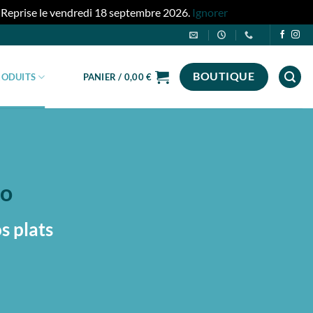
. Reprise le vendredi 18 septembre 2026.
Ignorer
BOUTIQUE
RODUITS
PANIER /
0,00
€
o
 plats