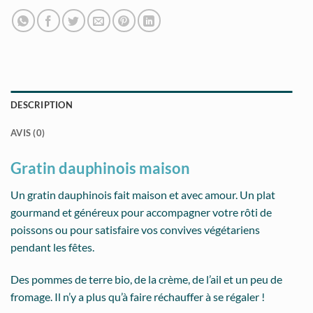
DESCRIPTION
AVIS (0)
Gratin dauphinois maison
Un gratin dauphinois fait maison et avec amour. Un plat
gourmand et généreux pour accompagner votre rôti de
poissons ou pour satisfaire vos convives végétariens
pendant les fêtes.
Des pommes de terre bio, de la crème, de l’ail et un peu de
×
fromage. Il n’y a plus qu’à faire réchauffer à se régaler !
En raison de la période estivale chargée, merci de nous