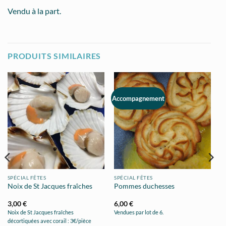
contacter via le formulaire de contact ou par
téléphone pour toute commande afin que nous
Vendu à la part.
puissions vous informer de notre disponibilité.
PRODUITS SIMILAIRES
Accompagnement
SPÉCIAL FÊTES
SPÉCIAL FÊTES
Noix de St Jacques fraîches
Pommes duchesses
3,00
€
6,00
€
Noix de St Jacques fraîches
Vendues par lot de 6.
décortiquées avec corail : 3€/pièce